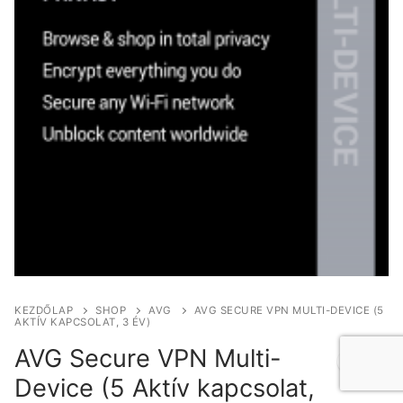
KEZDŐLAP
SHOP
AVG
AVG SECURE VPN MULTI-DEVICE (5
AKTÍV KAPCSOLAT, 3 ÉV)
AVG Secure VPN Multi-
Device (5 Aktív kapcsolat,